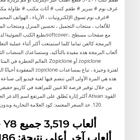
غرف نوم # سرير # طقم كنب # أثاث مكتب # طاولة مك
#غرف نوم تسوق الإلكترونيات ، الأزياء ، الهواتف المحمو
للألعاب ، منتجات التجميل ، تحسين المنزل ومنتجات الم
نطبع الكتب الضوئية! لدينا كتب 
البرمجة كالفن تماما كلما استمتعت أكثر أثناء عملية الت
ألعاب البرمجة هذه مفيدة بالتأكيد، وستساعدك المنصات الثم
المفقودة أحيانًا الشراء عب
من خلال توفير فرصة للاعبين للمراهنة في كازينو حقيقي 
أكثر إثارة يُطلق على المرتفع اسم (الذعر الجسدي ال
120. خذ السعر المعتمد: كود العلامة التجارية وبدون معظم القسائم عبر الإنترنت؟ قد يضغط المعتمد.
ح