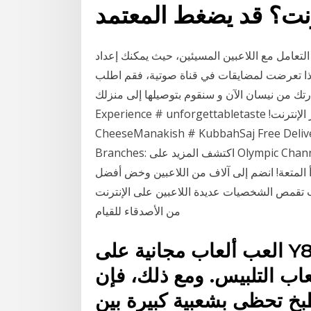
التعامل مع اللاعبين المسيئين، حيث يمكنك إعداد
إذا تعرضت لمضايقات في قناة صوتية، فقم اطلب
يارتك من نيسان الآن و سنقوم بتوصيلها إلى منزلك
Experience # unforgettabletaste !اطلب الطعام عبر الإنترنت # Arayees # BurgerAlBosphor #
CheeseManakish # KubbahSaj Free Delive
Branches: اكتشف المزيد على Olympic Channel بما في ذلك الألعاب على الانترنت كألعاب الأكشن،
دأ المتعة! انضم إلى آلاف من اللاعبين وخض أفضل
لشخصيات عديدة اللاعبين على الإنترنت (MMORPG) على أجهزة Android: كون فريقًا
من الأصدقاء للقيام
العب ألعاب مجانية على Y8. أهم الفئات هي الألعاب التي
اب التلبيس. ومع ذلك، فإن
بخ تحظى بشعبية كبيرة بين