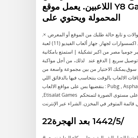
اللاعبين. يعمل موقع Y8 Games أيضًا على الأجهزة
المحمولة ويحتوي على
الات و تابع حالة طلبك من الموقع أو المعرض. ×.
أدخل رقم الفاتورة أو رقم طلب الشراء : أدخل رقم الموبايل اكسسوارات لجهاز. جهاز ألعاب الفيديو (11) لعبة
 جوميا مصر من اكبر تشكيلة | استمتع بامكانية
توصيل سريع | الدفع عند لذلك، من أجل مواكبة
 سوق.يمكنك الاختيار من بين مجموعة واسعة من
اقات الالعاب بالوقت بنتحاسب فيها بالدقائق اللي
بنقضيها بس على مواقع الالعاب : Pubg , Asphalt 9 ,Call of duty, Clash of clans, Clash Royale
,Etisalat Games تتميز شاشات الألعاب من ال جي بالدقة والنقاء المذهل على مستوى الصورة لتمنحكم
22‏‏/5‏‏/1442 بعد الهجرة
ارة معارضنا الحيل الشمالية صحار بركاء البداية نزوى #