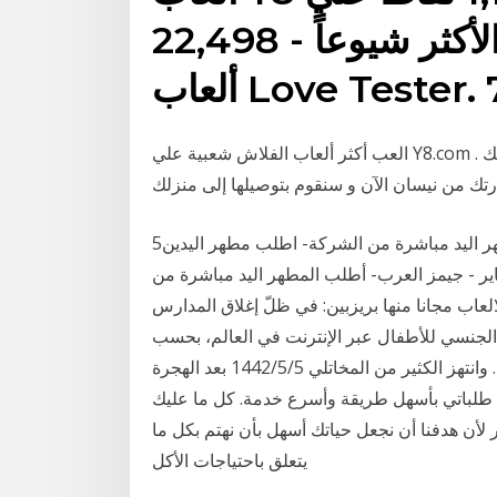
العب الألعاب المجانية الأكثر شيوعاً - 22,498
العب أكثر ألعاب الفلاش شعبية علي Y8.com . اختر لعبة فلاش شعبية مجانية و العب الان! اطلب سيارتك
يارتك من نيسان الآن و سنقوم بتوصيلها إلى منزلك
5‏‏/5‏‏/1442 بعد الهجرة 21‏‏/1‏‏/1440 بعد الهجرة أطلب المطهر اليد مباشرة من الشركة- اطلب مطهر اليدين
فاير - جيمز العرب- أطلب المطهر اليد مباشرة من
العاب مجانا منها بريزبين: في ظلّ إغلاق المدارس
ل الجنسي للأطفال عبر الإنترنت في العالم، بحسب
ما كشفت عدّة منظمات غير حكومية وأجهزة شرطة. وانتهز الكثير من المخاتلي 5‏‏/5‏‏/1442 بعد الهجرة
 طلباتي بأسهل طريقة وأسرع خدمة. كل ما عليك
 لأن هدفنا أن نجعل حياتك أسهل بأن نهتم بكل ما
يتعلق باحتياجات الأكل