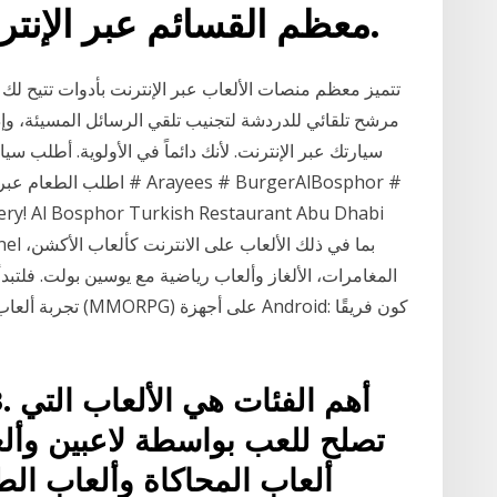
معظم القسائم عبر الإنترنت؟ قد يضغط المعتمد.
تتميز معظم منصات الألعاب عبر الإنترنت بأدوات تتيح لك 
مرشح تلقائي للدردشة لتجنيب تلقي الرسائل المسيئة، و
سيارتك عبر الإنترنت. لأنك دائماً في الأولوية. أطلب س
ry! Al Bosphor Turkish Restaurant Abu Dhabi
المغامرات، الألغاز وألعاب رياضية مع يوسين بولت. فلتب
تجربة ألعاب تقمص ا
تصلح للعب بواسطة لاعبين وألع
ألعاب المحاكاة وألعاب الط