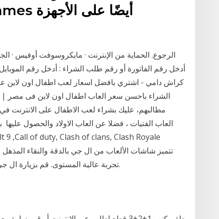
الرجوع. الحماية من الإنترنت · مايكروسوفت أوفيس · الجو
كراش دامي - اشتري بافضل اسعار لعب اطفال اون لاين عبر
الشراء باحسن سعر العاب اطفال اون لاين فى مصر | 
مطالبهم، عليك بشراء لعب الاطفال على الانترنت في
العاب الفتيات ، فضلا عن العاب الاولاد والحصول عليها ب
تجربة عالية المستوى. قم بزيارة ال جي قائمة المتوفر في المخزن. الشراء عبر الإنترنت.
طقم كنب 1+2+3 قطع اطلب عبر الإنترنت أو قم بزي