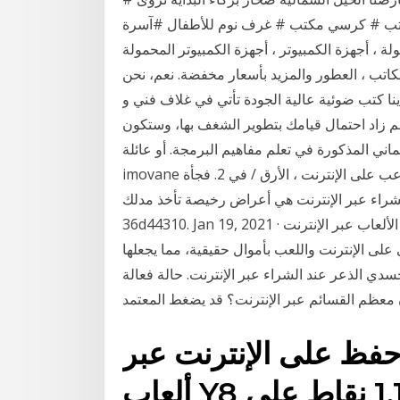
تب # كرسي مكتب # غرف نوم للأطفال #آسرة
لة ، أجهزة الكمبيوتر ، أجهزة الكمبيوتر المحمولة
كاتب ، العطور والمزيد بأسعار مخفضة. نعم، نحن
ضوئية عالية الجودة تأتي في غلاف فني وsoftcover، مع صفحات مسطح.
علم زاد احتمال قيامك بتطوير الشغف بها، وستكون
اني المذكورة في تعلم مفاهيم البرمجة. أو عائلة
imovane العالم الخطرة في المتاعب على الإنترنت ، الأرق / في 2. فجأة. Zopiclone أو zopiclone
ر الإنترنت هي أعراض رخيصة تأخذ مدلك zopiclone لفترة وجيزة ، تباع بمساعدات
36d44310. Jan 19, 2021 · هذه هي المرة الأولى التي تنضم فيها لعبة فيديو إلى صناعة الألعاب عبر الإنترنت
على الإنترنت واللعب بأموال حقيقية، مما يجعلها
ذعر عند الشراء عبر الإنترنت. حالة فعالة Ativan القوة:
فظ على الإنترنت عبر Y8 ألعاب 3,519 جميع
ألعاب Y8 ألعاب آخر أعلى نتيجة: 1,186 نقاط علي