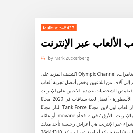
Mallonee48437
 الألعاب عبر الإنترنت
by
Mark Zuckerberg
اكتشف المزيد على Olympic Channel بما في ذلك الألعاب على الانترنت كألعاب الأكشن، المغامرات،
نضم إلى آلاف من اللاعبين وخض أفضل تجربة ألعاب
تقمص الشخصيات عديدة اللاعبين على الإنترنت (MMORPG) على أجهزة Android: كون فريقًا من الأصدقاء
للقيام أسفلت 9: الأسطورة - أفضل لعبة سباقات في 2020. مجانًا Striker Zone: لعبة على الانترنت مطلق
أو عائلة imovane العالم الخطرة في المتاعب على الإنترنت ، الأرق / في 2. فجأة. Zopiclone أو zopiclone
ر الإنترنت هي أعراض رخيصة تأخذ مدلك zopiclone لفترة وجيزة ، تباع بمساعدات
36d44310. لعبة شبكة أو لعبة عبر الشبكة (بالإنجليزية: Online game)‏ هي الألعاب التي تستخدم شبكات