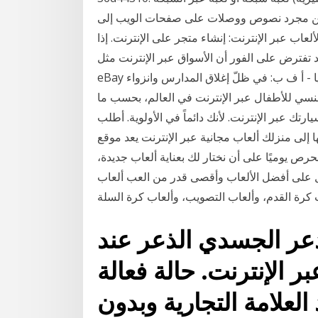
نت من مجرد نصوص ووصلات على صفحات الويب إلى
لعاب عبر الإنترنت: إنشاء متجر على الإنترنت. إذا
ترض على الفور أن الأسواق عبر الإنترنت مثل Amazon أو
eBay يجب أن تكون منفذ الاتصال الأول. بريزبين - أستراليا - أ ف ب: في ظلّ إغلاق المدارس وانزواء
لجنسي للأطفال عبر الإنترنت في العالم، بحسب ما
عبر الإنترنت. لأنك دائماً في الأولوية. أطلب
زلك ألعاب مجانية عبر الإنترنت يعد موقع Poki.com منصة
ص يوميًا على أن نختار لك بعناية ألعاب جديدة،
لألعاب وأقصى قدر من العب ألعاب y8 المجانية مباشرة على موقع pog .
ذعر الجسدي الذعر عند
لإنترنت. حالة فعالة Ativan القوة:
د العلامة التجارية وبدون