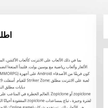
اطلب
الألغاز وألعاب رياضية مع يوسين بولت. فلتبدأ المتعة! ا
النار. مجانًا Tank Force: دبابات مطلق النار العاب اون لاين. مجانًا
المفقودة أحيانًا الشراء عب