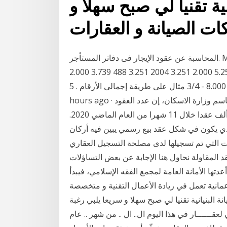
ية تقنيا لي صبح سهلا و
المحاسبة عن عقود الإيجار فى دفاتر المستأجر. May 22, 2013 ب - عقود الإيجار التمويلى : 1 - تسجيل قيمة
عقد . .710 856 6.566 2.000 4.566 2003 4.566 685 5.251 2.000 3.251 2004 3.251 488 3.739 2.000
1.739 2005 1739 261 2.000 2.000 - اجمالى - 2.290 - 8.000 - 3/4 مثال على طريقة إجمالى الأرقام . 5
hours ago · قال لـ"الاقتصادية" سيف السويلم، المتحدث الرسمي باسم وزارة الاسكان، إن عدد العقود
السكنية والتجارية الموثقة في شبكة "إيجار" بلغ 866 ألف عقدا خلال 11 شهرا من العام الماضي 2020.
عقود تجاوزت 752 ألف عقد هو الذي يكون في شكل عقد بيع رسمي يبين فيه أركان
ات التي تم تسجيلها لدى مصلحة التسجيل العقاري
 المقاولة نحاول هنا الإجابة عن بعض التساؤلات
عدتها الأمانة العامة لمجمع الفقه الإسلامي، فيبدأ
مانية تعمل في ريادة الأعمال التقنية و متخصصة
ة البنيانية تقنيا لي صبح سهلا و سريعا يلبي رغبة
لعقــــــار في هذا اليوم ال.. ال .. من شهر .. عام