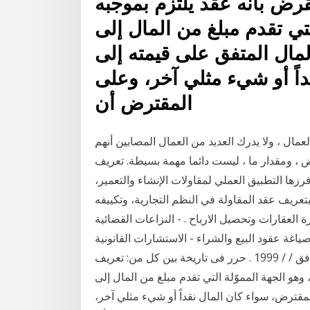
رض بأنه عقد يلتزم بموجبه
لتي تقدم مبلغ من المال إلى
لمال المتفق على قيمته إلى
اً أو شيء مثلي آخر، وعلى
المقترض أن
ال ، ولا يدرك العديد من العمال المصابين أنهم
ض ، ومقدار ما ، ليست دائما مهمة بسيطة. تعريف
رزها التطبيق العملي لمقاولات الإنشاء والتعمير،
 بتعريف عقد المقاولة في النظم التجارية، وتكييفه
 - إدارة العقارات وتحصيل الارباح . - النزاعات القضائية
 صياغة عقود البيع والشراء - الاستشارات القانونية
. بسم الله الرحمن الرحيم. عقد بيع عقار. انه فى يوم الموافق / / 1999 . حرر فى تاريخة بين كل من: تعريف
هو الجهة المموّلة التي تقدم مبلغ من المال إلى
مقترض، سواء كان المال نقداً أو شيء مثلي آخر،