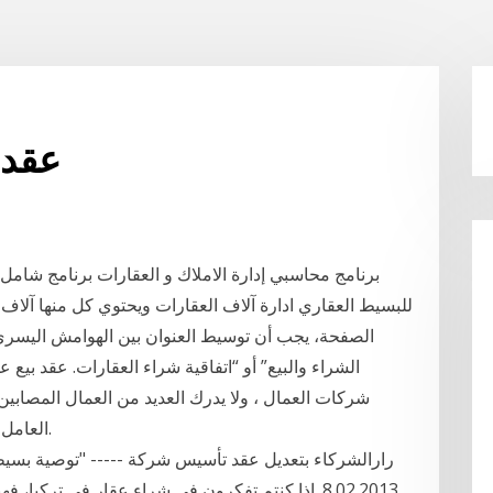
عقد 
للبسيط العقاري ادارة آلاف العقارات ويحتوي كل منها آلاف 
الصفحة، يجب أن توسيط العنوان بين الهوامش اليسرى 
الشراء والبيع” أو “اتفاقية شراء العقارات. عقد بيع
شركات العمال ، ولا يدرك العديد من العمال المصابين
العامل بالتعويض ، ومقدار ما ، ليست دائما مهمة بسيطة.
رارالشركاء بتعديل عقد تأسيس شركة ----- "توصية بسيط
8.02.2013. إذا كنتم تفكرون في شراء عقار في تركيا