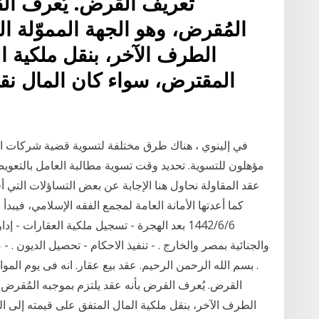
تعريف القرض. يُعرف الق
المُقرض، وهو الجهة المموّلة ا
الطرف الآخر، بنقل ملكية ا
المقترض، سواء كان المال نقد
في إلينوي ، هناك طرق مختلفة لتسوية قضية شركات العم
مؤهلون للتسوية. تحديد وقت تسوية مطالبة العامل بالتعوي
عقد المقاولة نحاول هنا الإجابة عن بعض التساؤلات التي أف
كما أعدتها الأمانة العامة لمجمع الفقه الإسلامي، فيبدأ
6‏‏/6‏‏/1442 بعد الهجرة - تسجيل ملكية العقارات
والجنائية بمصر والخارج . - تنفيذ الاحكام - تحصيل الديون . -
القرض. يُعرف القرض بأنه عقد يلتزم بموجبه المُقرض، و
الطرف الآخر، بنقل ملكية المال المتفق على قيمته إلى ال