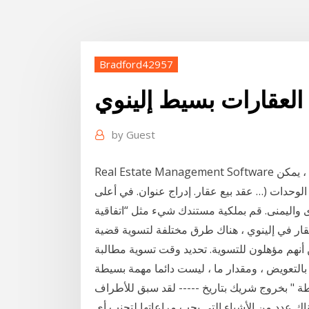
Bradford42957
العقارات بسيط إلينوي
by
Guest
Real Estate Management Software برنامج محاسبي إدارة الاملاك و العقارات برنامج شامل ، يمكن
الوحدات (… عقد بيع عقار. إدراج عنوان. في أعلى
واليمنى. قم بملكية مستندك شيء مثل “اتفاقية
 عقار في إلينوي ، هناك طرق مختلفة لتسوية قضية
 أنهم مؤهلون للتسوية. تحديد وقت تسوية مطالبة
ة " بخروج شريك بتاريخ ----- لقد سبق للأطراف
، فهناك عدد من الأشياء التي يجب مراعاتها لتجنب أي