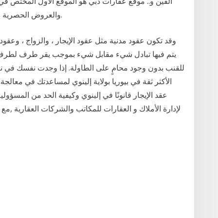
ألفين و.. موقع عقارات دبي هو الموقع الأول المختص في 
والعروض الحصرية وآخر أخبار السوق العقاري من خلال منصة عربية.
وقد تكون عقود مدنية مثل عقود الإيجار ، والزواج ، وعقود
يتم فيها تبادل شيء مقابل شيء بموجب يقر طرف لطرف 
للقنب بدون وجود محامٍ على الطاولة. إذا وجدت نفسك في نز
الأكثر ثقة في بيوريا بولاية إلينوي لمساعدتك في معا
عقد الإيجار قانونًا في إلينوي وكيفية الحد من المسؤولية
لإدارة الأملاك و العقارات للمكاتب والشركات العقارية ,م