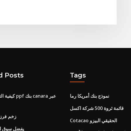
d Posts
Tags
نموذج بنك أمريكا رما
كيفية التحقق م
قائمة ثروة 500 شركة اكسل
Finviz زخم ف
Cotacao الحقيقي البيزو
يفضل سوق ال