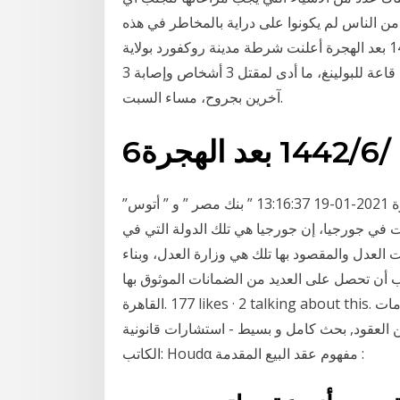
ن الناس لم يكونوا على دراية بالمخاطر في هذه
العملية، لذلك يجب عليكم 5‏‏/6‏‏/1442 بعد الهجرة 29‏‏/5‏‏/1442 بعد الهجرة أعلنت شرطة مدينة روكفورد بولاية
إلينوي الأميركية إلقاء القبض على متهم بإطلاق النار في قاعة للبولينغ، ما أدى لمقتل 3 أشخاص وإصابة 3
آخرين بجروح، مساء السبت.
6‏‏/6‏‏/1442 بعد الهجرة
البنوك الثلاثاء، 19 يناير 2021 01:16 مـ بتوقيت القاهرة 2021-01-19 13:16:37 ” بنك مصر ” و ” أتوس”
 في جورجيا، إن جورجيا هي تلك الدولة التي في
ت العدل والمقصود بها تلك هي وزارة العدل، وبناء
 على العديد من الضمانات الموثوق بها ‎Mohammed fathi _ محمد فتحي‎,
استشارات قانونية‎ تعريف عقد البيع و التطور التاريخي له و تمييزه عن غيره من العقود, بحث كامل و بسيط -
الكاتب: Houdα مفهوم عقد البيع المقدمة :